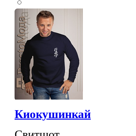
Киокушинкай
Свитшот