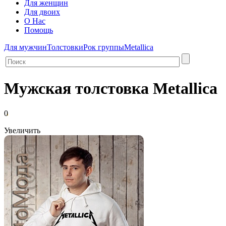
Для женщин
Для двоих
О Нас
Помощь
Для мужчин
Толстовки
Рок группы
Metallica
Мужская толстовка Metallica
0
Увеличить