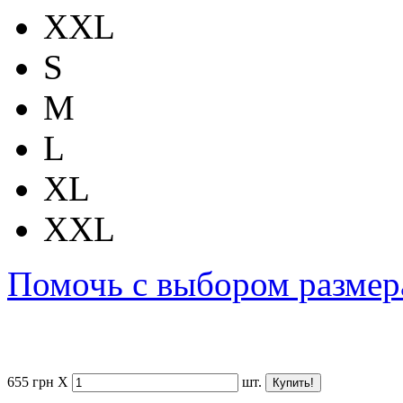
XXL
S
M
L
XL
XXL
Помочь с выбором размер
655
грн
X
шт.