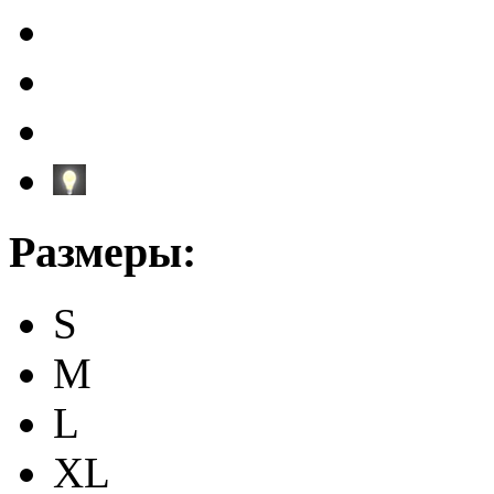
Размеры:
S
M
L
XL