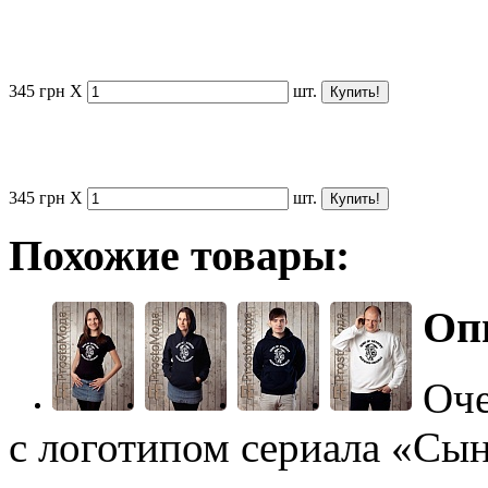
345
грн
X
шт.
345
грн
X
шт.
Похожие товары:
Оп
Оче
с логотипом сериала «Сын