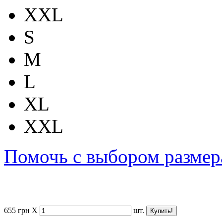
XXL
S
M
L
XL
XXL
Помочь с выбором размер
655
грн
X
шт.