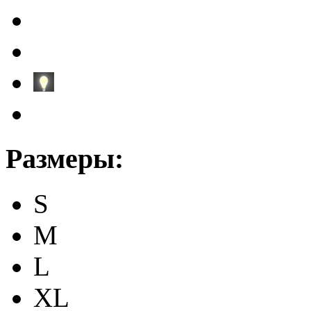
Размеры:
S
M
L
XL