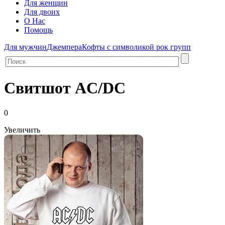
Для женщин
Для двоих
О Нас
Помощь
Для мужчин
Джемпера
Кофты с символикой рок групп
Свитшот AC/DC
0
Увеличить