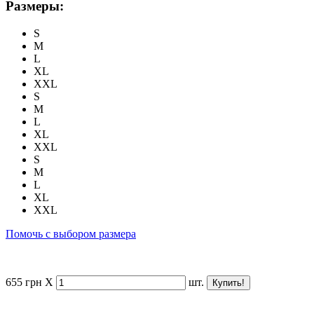
Размеры:
S
M
L
XL
XXL
S
M
L
XL
XXL
S
M
L
XL
XXL
Помочь с выбором размера
655
грн
X
шт.