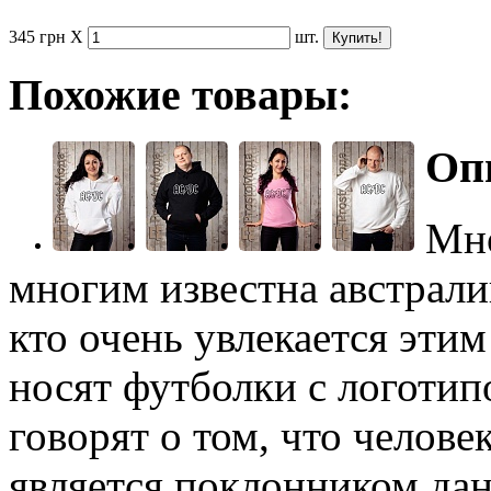
345
грн
X
шт.
Похожие товары:
Оп
Мно
многим известна австрали
кто очень увлекается эти
носят футболки с логоти
говорят о том, что челове
является поклонником да