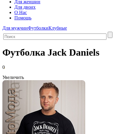
Для женщин
Для двоих
О Нас
Помощь
Для мужчин
Футболки
Клубные
Футболка Jack Daniels
0
Увеличить