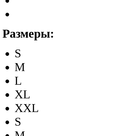
Размеры:
S
M
L
XL
XXL
S
M