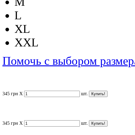
M
L
XL
XXL
Помочь с выбором размер
345
грн
X
шт.
345
грн
X
шт.