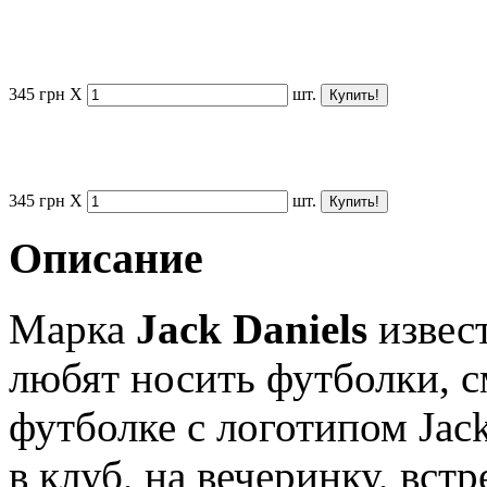
345
грн
X
шт.
345
грн
X
шт.
Описание
Марка
Jack Daniels
извес
любят носить футболки, с
футболке с логотипом Jack
в клуб, на вечеринку, встр